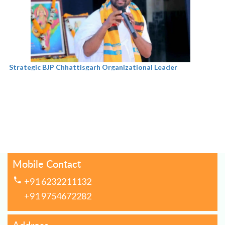
Strategic BJP Chhattisgarh Organizational Leader
Mobile Contact
+91 6232211132
Emerging BJP Organizational Leader
+91 9754672282
Devkar Saheb Ji: Key BJP Chhattisgarh Strategist